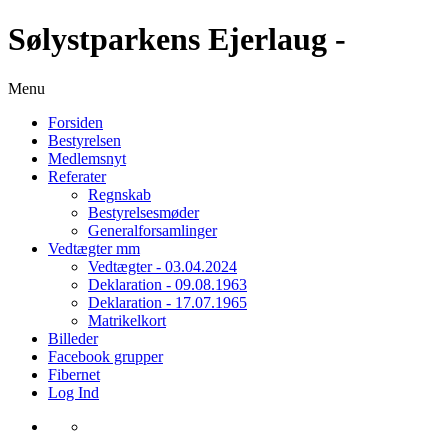
Sølystparkens Ejerlaug -
Menu
Forsiden
Bestyrelsen
Medlemsnyt
Referater
Regnskab
Bestyrelsesmøder
Generalforsamlinger
Vedtægter mm
Vedtægter - 03.04.2024
Deklaration - 09.08.1963
Deklaration - 17.07.1965
Matrikelkort
Billeder
Facebook grupper
Fibernet
Log Ind