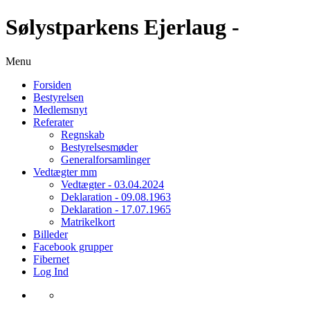
Sølystparkens Ejerlaug -
Menu
Forsiden
Bestyrelsen
Medlemsnyt
Referater
Regnskab
Bestyrelsesmøder
Generalforsamlinger
Vedtægter mm
Vedtægter - 03.04.2024
Deklaration - 09.08.1963
Deklaration - 17.07.1965
Matrikelkort
Billeder
Facebook grupper
Fibernet
Log Ind