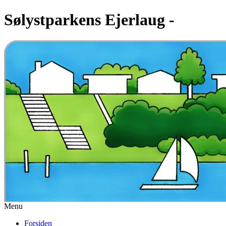
Sølystparkens Ejerlaug -
Menu
Forsiden