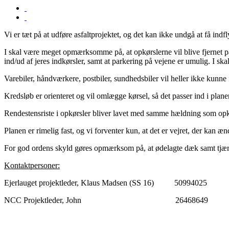
Vi er tæt på at udføre asfaltprojektet, og det kan ikke undgå at få indf
I skal være meget opmærksomme på, at opkørslerne vil blive fjernet på
ind/ud af jeres indkørsler, samt at parkering på vejene er umulig. I sk
Varebiler, håndværkere, postbiler, sundhedsbiler vil heller ikke kunn
Kredsløb er orienteret og vil omlægge kørsel, så det passer ind i plane
Rendestensriste i opkørsler bliver lavet med samme hældning som op
Planen er rimelig fast, og vi forventer kun, at det er vejret, der kan æn
For god ordens skyld gøres opmærksom på, at ødelagte dæk samt tjære 
Kontaktpersoner:
Ejerlauget projektleder, Klaus Madsen (SS 16)
50994025
NCC Projektleder,
John
26468649