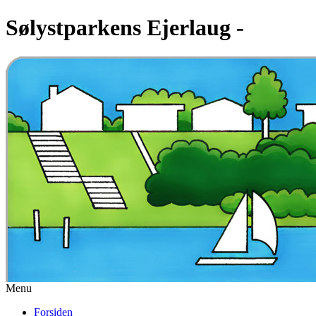
Sølystparkens Ejerlaug -
Menu
Forsiden