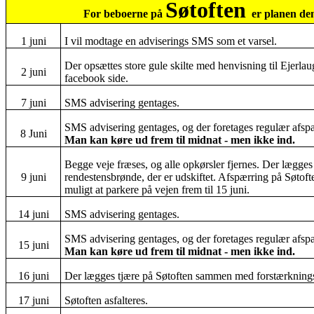
Søtoften
For beboerne på
er planen de
1 juni
I vil modtage en adviserings SMS som et varsel.
Der opsættes store gule skilte med henvisning til Ejerla
2 juni
facebook side.
7 juni
SMS advisering gentages.
SMS advisering gentages, og der foretages regulær afspæ
8 Juni
Man kan køre ud frem til midnat - men ikke ind.
Begge veje fræses, og alle opkørsler fjernes. Der lægges
9 juni
rendestensbrønde, der er udskiftet. Afspærring på Søtoften
muligt at parkere på vejen frem til 15 juni.
14 juni
SMS advisering gentages.
SMS advisering gentages, og der foretages regulær afspæ
15 juni
Man kan køre ud frem til midnat - men ikke ind.
16 juni
Der lægges tjære på Søtoften sammen med forstærknings
17 juni
Søtoften asfalteres.