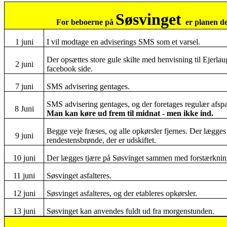
Søsvinget
For beboerne på
er planen d
1 juni
I vil modtage en adviserings SMS som et varsel.
Der opsættes store gule skilte med henvisning til Ejerla
2 juni
facebook side.
7 juni
SMS advisering gentages.
SMS advisering gentages, og der foretages regulær afspæ
8 Juni
Man kan køre ud frem til midnat - men ikke ind.
Begge veje fræses, og alle opkørsler fjernes. Der lægges
9 juni
rendestensbrønde, der er udskiftet.
10 juni
Der lægges tjære på Søsvinget sammen med forstærknin
11 juni
Søsvinget asfalteres.
12 juni
Søsvinget asfalteres, og der etableres opkørsler.
13 juni
Søsvinget kan anvendes fuldt ud fra morgenstunden.